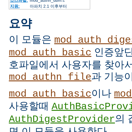
소스파일:
mod_authn_dbm.c
지원:
아파치 2.1 이후부터
요약
이 모듈은
mod_auth_dige
인증앞단
mod_auth_basic
호파일에서 사용자를 찾아서
과 기능이
mod_authn_file
이나
mod_auth_basic
mod
사용할때
AuthBasicProv
의
AuthDigestProvider
면 이 모듈을 사용한다.