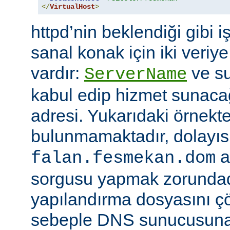
</
VirtualHost
>
httpd’nin beklendiği gibi i
sanal konak için iki veriye
vardır:
ve su
ServerName
kabul edip hizmet sunacağ
adresi. Yukarıdaki örnekte
bulunmamaktadır, dolayıs
a
falan.fesmekan.dom
sorgusu yapmak zorundad
yapılandırma dosyasını çö
sebeple DNS sunucusuna