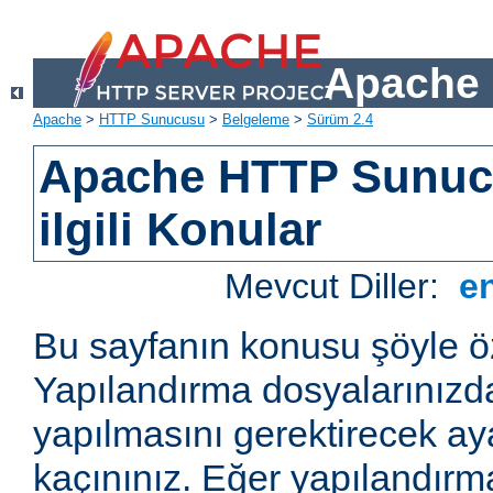
Apache 
Apache
>
HTTP Sunucusu
>
Belgeleme
>
Sürüm 2.4
Apache HTTP Sunucu
ilgili Konular
Mevcut Diller:
e
Bu sayfanın konusu şöyle öz
Yapılandırma dosyalarınızd
yapılmasını gerektirecek a
kaçınınız. Eğer yapılandırm