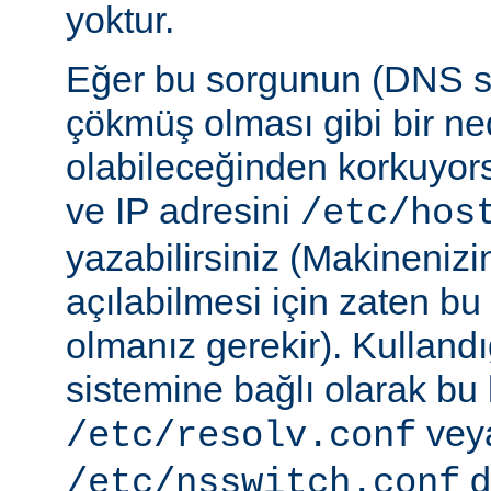
yoktur.
Eğer bu sorgunun (DNS 
çökmüş olması gibi bir ne
olabileceğinden korkuyor
ve IP adresini
/etc/hos
yazabilirsiniz (Makineniz
açılabilmesi için zaten b
olmanız gerekir). Kullandı
sistemine bağlı olarak bu
vey
/etc/resolv.conf
d
/etc/nsswitch.conf