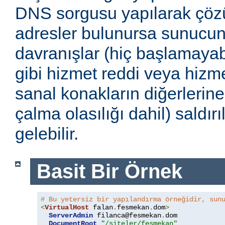
DNS sorgusu yapılarak çöz
adresler bulunursa sunucu
davranışlar (hiç başlamayabi
gibi hizmet reddi veya hizmet
sanal konakların diğerlerine
çalma olasılığı dahil) saldır
gelebilir.
Basit Bir Örnek
# Bu yetersiz bir yapılandırma örneğidir, sun
<
VirtualHost
 falan
.
fesmekan
.
dom
>
ServerAdmin
 filanca@fesmekan
.
dom

DocumentRoot
"/siteler/fesmekan"