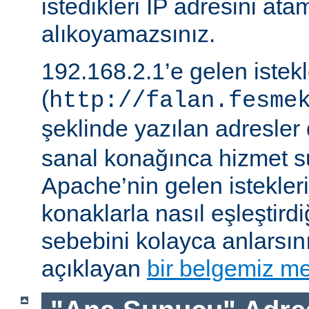
istedikleri IP adresini ata
alıkoyamazsınız.
192.168.2.1’e gelen istek
(
http://falan.fesme
şeklinde yazılan adresler 
sanal konağınca hizmet su
Apache’nin gelen istekler
konaklarla nasıl eşleştirdi
sebebini kolayca anlarsın
açıklayan
bir belgemiz me