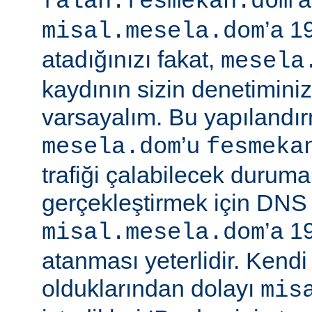
falan.fesmekan.dom
’a 1
misal.mesela.dom
atadığınızı fakat,
mesela
kaydının sizin denetimini
varsayalım. Bu yapılandı
’u
mesela.dom
fesmeka
trafiği çalabilecek duruma
gerçekleştirmek için DNS
’a 1
misal.mesela.dom
atanması yeterlidir. Kend
olduklarından dolayı
mis