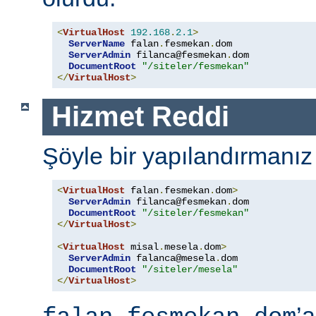
<
VirtualHost
192.168
.
2.1
>
ServerName
 falan
.
fesmekan
.
dom

ServerAdmin
 filanca@fesmekan
.
dom

DocumentRoot
"/siteler/fesmekan"
</
VirtualHost
>
Hizmet Reddi
Şöyle bir yapılandırmanız
<
VirtualHost
 falan
.
fesmekan
.
dom
>
ServerAdmin
 filanca@fesmekan
.
dom

DocumentRoot
"/siteler/fesmekan"
</
VirtualHost
>
<
VirtualHost
 misal
.
mesela
.
dom
>
ServerAdmin
 falanca@mesela
.
dom

DocumentRoot
"/siteler/mesela"
</
VirtualHost
>
’