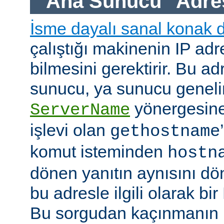
"Ana Sunucu" Adre
İsme dayalı sanal konak 
çalıştığı makinenin IP adre
bilmesini gerektirir. Bu ad
sunucu, ya sunucu geneli
yönergesine
ServerName
işlevi olan
gethostname
komut isteminden
hostn
dönen yanıtın aynısını dö
bu adresle ilgili olarak b
Bu sorgudan kaçınmanın h