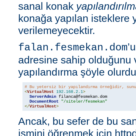
sanal konak
yapılandırıl
konağa yapılan isteklere 
verilemeyecektir.
’
falan.fesmekan.dom
adresine sahip olduğunu 
yapılandırma şöyle olurdu
# Bu yetersiz bir yapılandırma örneğidir, sun
<
VirtualHost
192.168
.
2.1
>
ServerAdmin
 filanca@fesmekan
.
dom

DocumentRoot
"/siteler/fesmekan"
</
VirtualHost
>
Ancak, bu sefer de bu sa
ismini öğrenmek için httpd