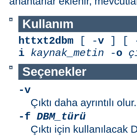
anahtarlar eklenir, mevcutla
Kullanım
httxt2dbm
[ -
v
] [ 
i
kaynak_metin
-
o
ç
Seçenekler
-v
Çıktı daha ayrıntılı olur.
-f
DBM_türü
Çıktı için kullanılacak D