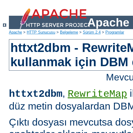
Apache 
Apache
>
HTTP Sunucusu
>
Belgeleme
>
Sürüm 2.4
>
Programlar
httxt2dbm - RewriteM
kullanmak için DBM d
Mevcut
,
i
httxt2dbm
RewriteMap
düz metin dosyalardan DBM 
Çıktı dosyası mevcutsa dosy