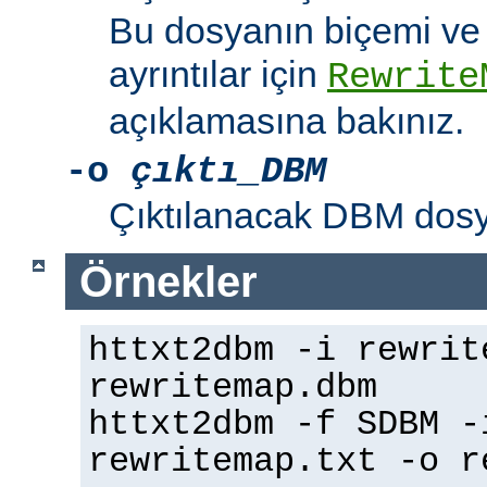
Bu dosyanın biçemi ve m
ayrıntılar için
Rewrite
açıklamasına bakınız.
-o
çıktı_DBM
Çıktılanacak DBM dosyas
Örnekler
httxt2dbm -i rewrit
rewritemap.dbm
httxt2dbm -f SDBM -
rewritemap.txt -o r