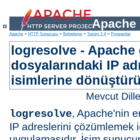
Apache 
Apache
>
HTTP Sunucusu
>
Belgeleme
>
Sürüm 2.4
>
Programlar
logresolve - Apache
dosyalarındaki IP ad
isimlerine dönüştürü
Mevcut Dill
, Apache'nin e
logresolve
IP adreslerini çözümlemek iç
uygulamasıdır. İsim sunucun