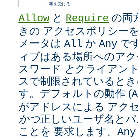
響を受ける
と
の両
Allow
Require
きの アクセスポリシー
メータは
か
で
All
Any
ィブはある場所へのアク
スワード
と
クライアン
スで制限されているとき
す。デフォルトの動作 (
A
がアドレスによる アク
かつ
正しいユーザ名とパ
ことを 要求します。
Any