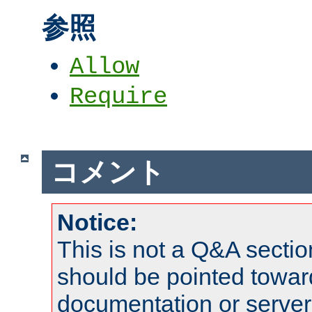
参照
Allow
Require
コメント
Notice:
This is not a Q&A sect
should be pointed towar
documentation or serve