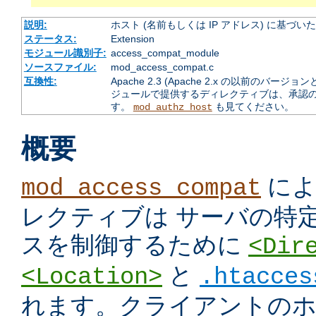
説明:
ホスト (名前もしくは IP アドレス) に基づ
ステータス:
Extension
モジュール識別子:
access_compat_module
ソースファイル:
mod_access_compat.c
互換性:
Apache 2.3 (Apache 2.x の以前の
ジュールで提供するディレクティブは、承認
す。
も見てください。
mod_authz_host
概要
によ
mod_access_compat
レクティブは サーバの特
スを制御するために
<Dir
と
<Location>
.htacces
れます。クライアントのホス