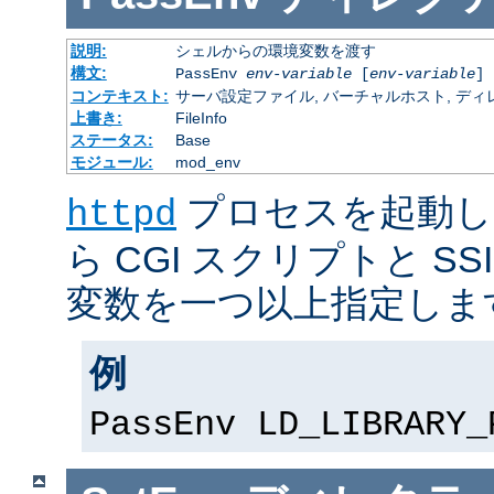
説明:
シェルからの環境変数を渡す
構文:
PassEnv
env-variable
[
env-variable
] 
コンテキスト:
サーバ設定ファイル, バーチャルホスト, ディレクトリ
上書き:
FileInfo
ステータス:
Base
モジュール:
mod_env
プロセスを起動し
httpd
ら CGI スクリプトと S
変数を一つ以上指定しま
例
PassEnv LD_LIBRARY_