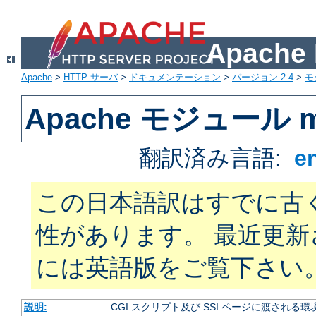
Apach
Apache
>
HTTP サーバ
>
ドキュメンテーション
>
バージョン 2.4
>
モ
Apache モジュール m
翻訳済み言語:
e
この日本語訳はすでに古
性があります。 最近更
には英語版をご覧下さい
説明:
CGI スクリプト及び SSI ページに渡され