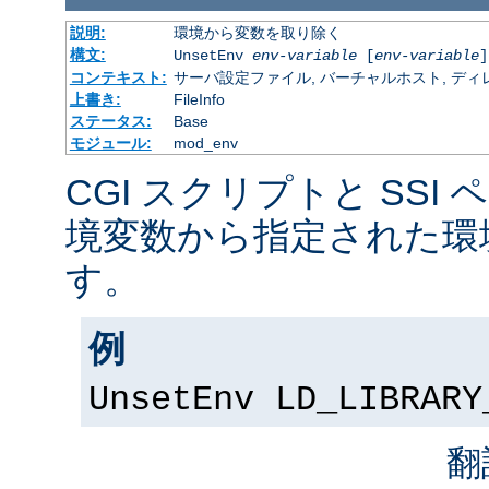
説明:
環境から変数を取り除く
構文:
UnsetEnv
env-variable
[
env-variable
]
コンテキスト:
サーバ設定ファイル, バーチャルホスト, ディレクトリ
上書き:
FileInfo
ステータス:
Base
モジュール:
mod_env
CGI スクリプトと SSI
境変数から指定された環
す。
例
UnsetEnv LD_LIBRARY
翻