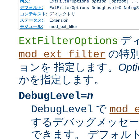
構文:
ExtFilterOptions
option
[
option
] ...
デフォルト:
ExtFilterOptions DebugLevel=0 NoLogS
コンテキスト:
ディレクトリ
ステータス:
Extension
モジュール:
mod_ext_filter
デ
ExtFilterOptions
の特別
mod_ext_filter
ョンを 指定します。
Opti
かを指定します。
DebugLevel=
n
で
DebugLevel
mod_
するデバッグメッセ
できます。 デフォル