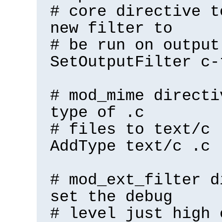
# core directive t
new filter to
# be run on output
SetOutputFilter c-
# mod_mime directi
type of .c
# files to text/c
AddType text/c .c
# mod_ext_filter d
set the debug
# level just high 