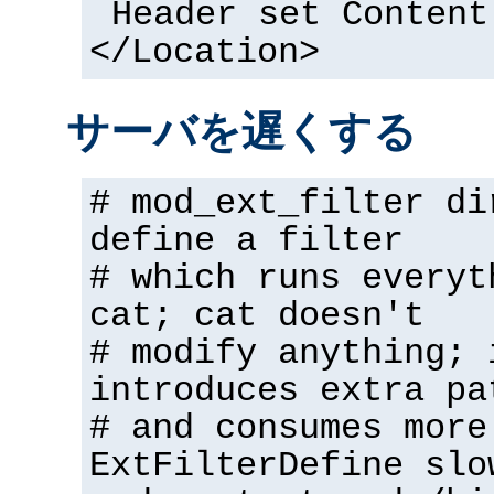
Header set Content
</Location>
サーバを遅くする
# mod_ext_filter di
define a filter
# which runs everyt
cat; cat doesn't
# modify anything; 
introduces extra pa
# and consumes more
ExtFilterDefine slo