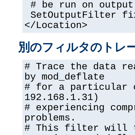
# be run on output
SetOutputFilter fi
</Location>
別のフィルタのトレ
# Trace the data re
by mod_deflate
# for a particular 
192.168.1.31)
# experiencing comp
problems.
# This filter will 