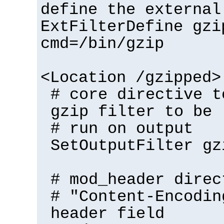
define the external
ExtFilterDefine gzi
cmd=/bin/gzip
<Location /gzipped>
# core directive t
gzip filter to be
# run on output
SetOutputFilter gz
# mod_header direc
# "Content-Encodin
header field