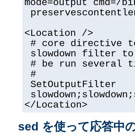
mode=output cmd=/bi
preservescontentle
<Location />
# core directive t
slowdown filter to
# be run several t
#
SetOutputFilter
slowdown;slowdown;
</Location>
sed を使って応答