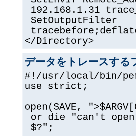
SetEnvIf Remote_Ad
192.168.1.31 trace
SetOutputFilter
tracebefore;deflat
</Directory>
データをトレースするフ
#!/usr/local/bin/pe
use strict;
open(SAVE, ">$ARGV[
or die "can't open
$?";