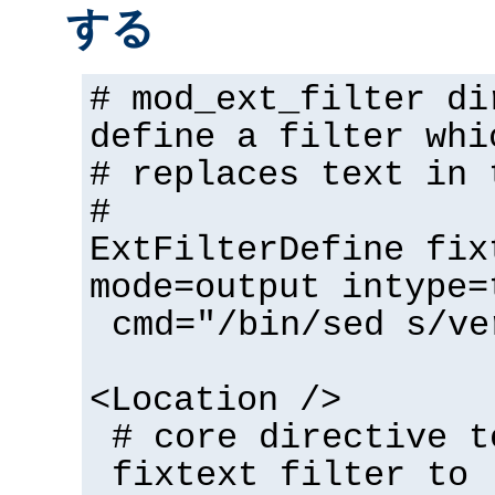
する
# mod_ext_filter di
define a filter whi
# replaces text in 
#
ExtFilterDefine fix
mode=output intype=
cmd="/bin/sed s/ve
<Location />
# core directive t
fixtext filter to