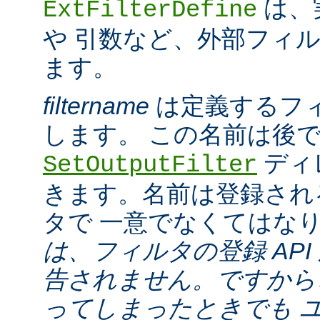
は、
ExtFilterDefine
や 引数など、外部フィ
ます。
filtername
は定義するフ
します。 この名前は後
ディ
SetOutputFilter
きます。名前は登録され
タで 一意でなくてはな
は、フィルタの登録 API
告されません。ですから
ってしまったときでも 