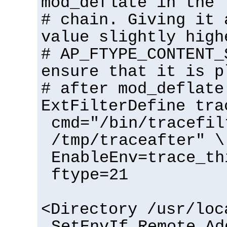
mod_deflate in the 
# chain. Giving it 
value slightly high
# AP_FTYPE_CONTENT_
ensure that it is p
# after mod_deflate
ExtFilterDefine tra
cmd="/bin/tracefil
/tmp/traceafter" \
EnableEnv=trace_th
ftype=21
<Directory /usr/loc