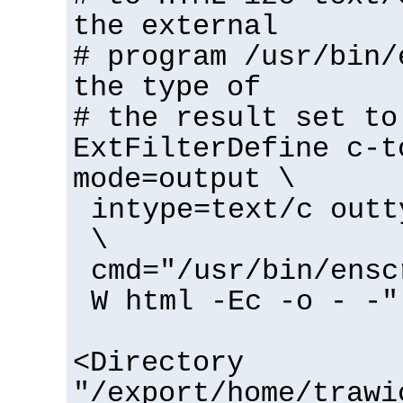
the external
# program /usr/bin/
the type of
# the result set to
ExtFilterDefine c-t
mode=output \
intype=text/c outt
\
cmd="/usr/bin/ensc
W html -Ec -o - -"
<Directory
"/export/home/trawi