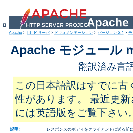
Apach
Apache
>
HTTP サーバ
>
ドキュメンテーション
>
バージョン 2.4
>
モ
Apache モジュール mod
翻訳済み言語
この日本語訳はすでに古
性があります。 最近更
には英語版をご覧下さい
説明:
レスポンスのボディをクライアントに送る前