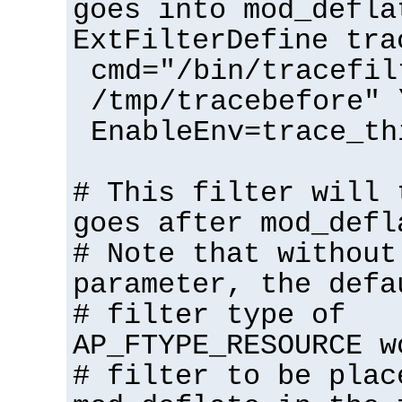
goes into mod_defla
ExtFilterDefine tra
cmd="/bin/tracefil
/tmp/tracebefore" 
EnableEnv=trace_th
# This filter will 
goes after mod_defl
# Note that without
parameter, the defa
# filter type of
AP_FTYPE_RESOURCE w
# filter to be plac