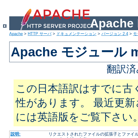
Apach
Apache
>
HTTP サーバ
>
ドキュメンテーション
>
バージョン 2.4
>
モ
Apache モジュール m
翻訳済
この日本語訳はすでに古
性があります。 最近更
には英語版をご覧下さい
説明:
リクエストされたファイルの拡張子とファイルの振