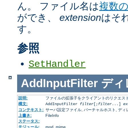
ん。 ファイル名は
複数
ができ、
extension
はそ
す。
参照
SetHandler
AddInputFilter
ディ
説明:
ファイルの拡張子をクライアントのリクエスト
構文:
AddInputFilter
filter
[;
filter
...]
ex
コンテキスト:
サーバ設定ファイル, バーチャルホスト, ディレクトリ
上書き:
FileInfo
ステータス:
モジュール:
mod_mime