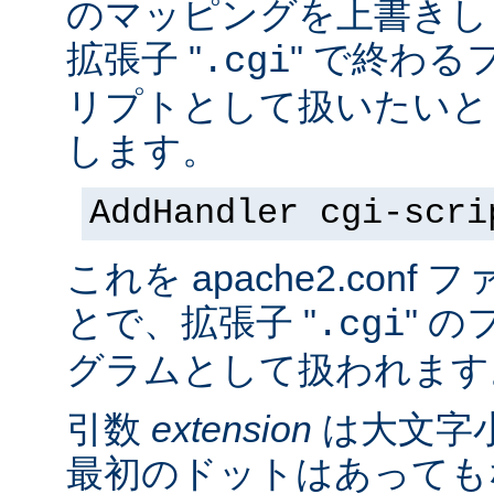
のマッピングを上書きし
拡張子 "
" で終わる
.cgi
リプトとして扱いたいと
します。
AddHandler cgi-scri
これを apache2.con
とで、拡張子 "
" の
.cgi
グラムとして扱われます
引数
extension
は大文字
最初のドットはあっても