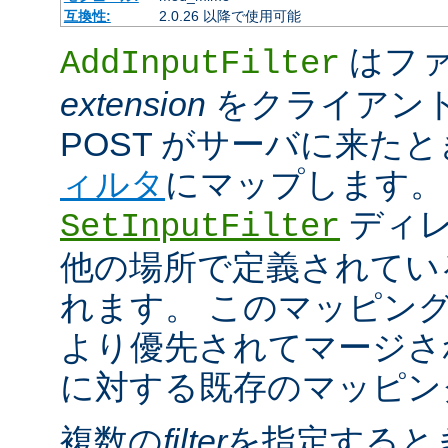
互換性:
2.0.26 以降で使用可能
はファ
AddInputFilter
extension
をクライアン
POST がサーバに来た
ィルタ
にマップします。
ディレ
SetInputFilter
他の場所で定義されてい
れます。 このマッピン
より優先されてマージさ
に対する既存のマッピン
複数の
filter
を指定すると