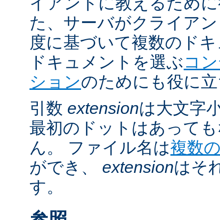
イアントに教えるために
た、サーバがクライアントの 
度に基づいて複数のドキ
ドキュメントを選ぶ
コン
ション
のためにも役に立
引数
extension
は大文字
最初のドットはあっても
ん。 ファイル名は
複数
ができ、
extension
はそ
す。
参照