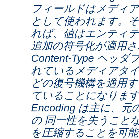
フィールドはメディア
として使われます。そ
れば、値はエンティテ
追加の符号化が適用さ
Content-Type ヘ
れているメディアタ
どの復号機構を適用す
ていることになります。C
Encoding は主に
の 同一性を失うこと
を圧縮することを可能