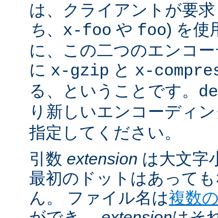
は、クライアントが要求し
ち
、
や
) を
x-foo
foo
に、この二つのエンコー
に
と
x-gzip
x-compre
る、ということです。
de
り新しいエンコーディン
指定してください。
引数
extension
は大文字
最初のドットはあっても
ん。 ファイル名は
複数
ができ、
extension
はそ