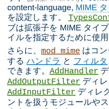
content-language,
MIME 
を設定します。
TypesCon
ブは拡張子を MIME タ
イルを指定するために使用
さらに、
はコン
mod_mime
する
ハンドラ
と
フィルタ
できます。
デ
AddHandler
ディレ
AddOutputFilter
ディレク
AddInputFilter
ントを扱うモジュールやス