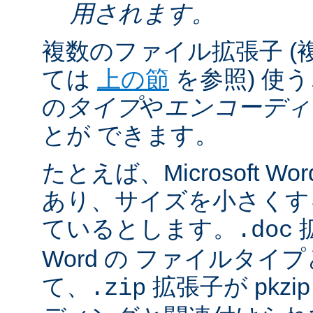
用されます。
複数のファイル拡張子 (
ては
上の節
を参照) 使
の
タイプ
や
エンコーディ
とが できます。
たとえば、Microsoft 
あり、サイズを小さくするた
ているとします。
拡
.doc
Word の ファイルタ
て、
拡張子が pkz
.zip