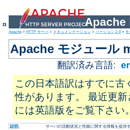
Apach
Apache
>
HTTP サーバ
>
ドキュメンテーション
>
バージョン 2.4
>
モ
Apache モジュール mo
翻訳済み言語:
e
この日本語訳はすでに古
性があります。 最近更
には英語版をご覧下さい
説明:
サーバの活動状況と性能に関する情報を提供