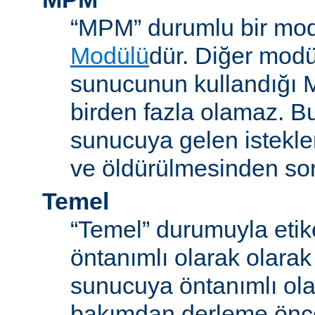
“MPM” durumlu bir mod
Modülü
dür. Diğer modül
sunucunun kullandığı 
birden fazla olamaz. B
sunucuya gelen istekle
ve öldürülmesinden so
Temel
“Temel” durumuyla etik
öntanımlı olarak olarak
sunucuya öntanımlı ola
bakımdan derleme önc