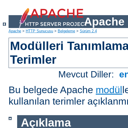
Apache 
Apache
>
HTTP Sunucusu
>
Belgeleme
>
Sürüm 2.4
Modülleri Tanımlama
Terimler
Mevcut Diller:
e
Bu belgede Apache
modül
l
kullanılan terimler açıklanmı
Açıklama