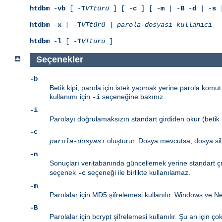
htdbm
-
vb
[ -
T
VTtürü
] [ -
c
] [ -
m
| -
B
-
d
| -
s
|
htdbm
-
x
[ -
T
VTtürü
]
parola-dosyası
kullanıcı
htdbm
-
l
[ -
T
VTtürü
]
Seçenekler
-b
Betik kipi; parola için istek yapmak yerine parola komut 
kullanımı için
seçeneğine bakınız.
-i
-i
Parolayı doğrulamaksızın standart girdiden okur (betik k
-c
oluşturur. Dosya mevcutsa, dosya sil
parola-dosyası
-n
Sonuçları veritabanında güncellemek yerine standart çı
seçenek
seçeneği ile birlikte kullanılamaz.
-c
-m
Parolalar için MD5 şifrelemesi kullanılır. Windows ve Ne
-B
Parolalar için bcrypt şifrelemesi kullanılır. Şu an için ç