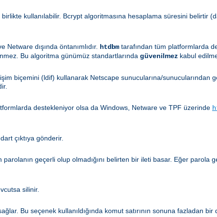
 birlikte kullanılabilir. Bcrypt algoritmasına hesaplama süresini belirtir
 ve Netware dışında öntanımlıdır.
tarafından tüm platformlarda d
htdbm
enmez. Bu algoritma günümüz standartlarında
güvenilmez
kabul edilme
ğişim biçemini (ldif) kullanarak Netscape sunucularına/sunucularından gö
ir.
atformlarda destekleniyor olsa da Windows, Netware ve TPF üzerinde
h
ndart çıktıya gönderir.
en parolanın geçerli olup olmadığını belirten bir ileti basar. Eğer parola
cutsa silinir.
ğlar. Bu seçenek kullanıldığında komut satırının sonuna fazladan bir di