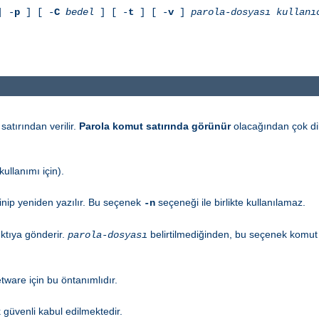
 -
p
] [ -
C
bedel
] [ -
t
] [ -
v
]
parola-dosyası
kullanı
satırından verilir.
Parola komut satırında görünür
olacağından çok dik
ullanımı için).
inip yeniden yazılır. Bu seçenek
seçeneği ile birlikte kullanılamaz.
-n
ktıya gönderir.
belirtilmediğinden, bu seçenek komut sa
parola-dosyası
tware için bu öntanımlıdır.
ok güvenli kabul edilmektedir.