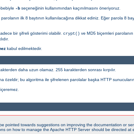
ebebiyle
seçeneğinin kullanımından kaçınılmasını öneriyoruz.
-b
n parolanın ilk 8 baytının kullanılacağına dikkat ediniz. Eğer parola 8 ba
ece bir şifreli gösterimi olabilir.
ve MD5 biçemleri parolanın ö
crypt()
ıdır.
mez
kabul edilmektedir.
akterden daha uzun olamaz. 255 karakterden sonrası kırpılır.
a özeldir; bu algoritma ile şifrelenen parolalar başka HTTP sunucuların
 içeremez.
be pointed towards suggestions on improving the documentation or ser
tions on how to manage the Apache HTTP Server should be directed at e