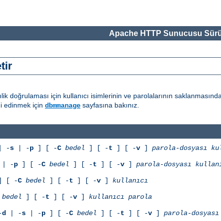
Apache HTTP Sunucusu Sürü
tir
ik doğrulaması için kullanıcı isimlerinin ve parolalarının saklanmasınd
gi edinmek için
sayfasına bakınız.
dbmmanage
 -
s
| -
p
] [ -
C
bedel
] [ -
t
] [ -
v
]
parola-dosyası
ku
| -
p
] [ -
C
bedel
] [ -
t
] [ -
v
]
parola-dosyası
kullan
 [ -
C
bedel
] [ -
t
] [ -
v
]
kullanıcı
bedel
] [ -
t
] [ -
v
]
kullanıcı
parola
-
d
| -
s
| -
p
] [ -
C
bedel
] [ -
t
] [ -
v
]
parola-dosyası