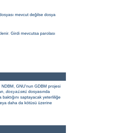
 dosyası mevcut değilse dosya
lenir. Girdi mevcutsa parolası
SDBM, NDBM, GNU'nun GDBM projesi
dan,
dosyasında
dosyaismi
baktığını saptayacak yeterliliğe
 veya daha da kötüsü üzerine