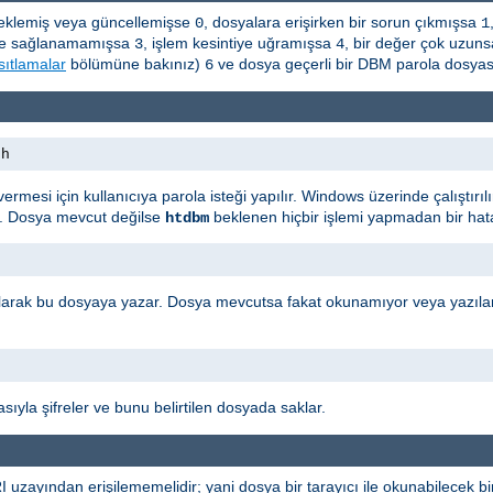
a eklemiş veya güncellemişse
, dosyalara erişirken bir sorun çıkmışsa
0
1
leşme sağlanamamışsa
, işlem kesintiye uğramışsa
, bir değer çok uzun
3
4
sıtlamalar
bölümüne bakınız)
ve dosya geçerli bir DBM parola dosyas
6
th
ı vermesi için kullanıcıya parola isteği yapılır. Windows üzerinde çalıştı
r. Dosya mevcut değilse
beklenen hiçbir işlemi yapmadan bir hata
htdbm
i olarak bu dosyaya yazar. Dosya mevcutsa fakat okunamıyor veya yazıla
sıyla şifreler ve bunu belirtilen dosyada saklar.
uzayından erişilememelidir; yani dosya bir tarayıcı ile okunabilecek b