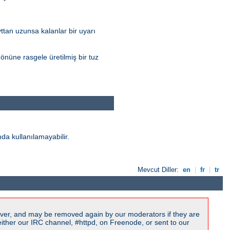
yttan uzunsa kalanlar bir uyarı
nüne rasgele üretilmiş bir tuz
da kullanılamayabilir.
Mevcut Diller:
en
|
fr
|
tr
ver, and may be removed again by our moderators if they are
ither our IRC channel, #httpd, on Freenode, or sent to our