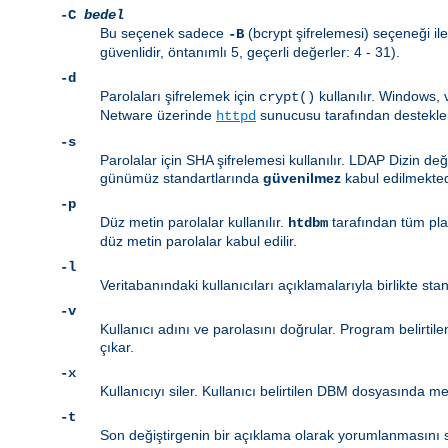
-C
bedel
Bu seçenek sadece
(bcrypt şifrelemesi) seçeneği ile
-B
güvenlidir, öntanımlı 5, geçerli değerler: 4 - 31).
-d
Parolaları şifrelemek için
kullanılır. Windows,
crypt()
Netware üzerinde
sunucusu tarafından destekl
httpd
-s
Parolalar için SHA şifrelemesi kullanılır. LDAP Dizin de
günümüz standartlarında
güvenilmez
kabul edilmekted
-p
Düz metin parolalar kullanılır.
tarafından tüm pl
htdbm
düz metin parolalar kabul edilir.
-l
Veritabanındaki kullanıcıları açıklamalarıyla birlikte sta
-v
Kullanıcı adını ve parolasını doğrular. Program belirtil
çıkar.
-x
Kullanıcıyı siler. Kullanıcı belirtilen DBM dosyasında mev
-t
Son değiştirgenin bir açıklama olarak yorumlanmasını sa