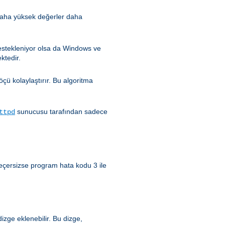
 (daha yüksek değerler daha
estekleniyor olsa da Windows ve
ktedir.
çü kolaylaştırır. Bu algoritma
sunucusu tarafından sadece
ttpd
 geçersizse program hata kodu 3 ile
zge eklenebilir. Bu dizge,