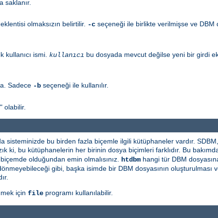
a saklanır.
eklentisi olmaksızın belirtilir.
seçeneği ile birlikte verilmişse ve DBM
-c
 kullanıcı ismi.
bu dosyada mevcut değilse yeni bir girdi ek
kullanıcı
la. Sadece
seçeneği ile kullanılır.
-b
olabilir.
 da sisteminizde bu birden fazla biçemle ilgili kütüphaneler vardır. 
ık ki, bu kütüphanelerin her birinin dosya biçimleri farklıdır. Bu bakım
ı biçemde olduğundan emin olmalısınız.
hangi tür DBM dosyasına 
htdbm
 şey dönmeyebileceği gibi, başka isimde bir DBM dosyasının oluşturulması
ır.
nmek için
programı kullanılabilir.
file