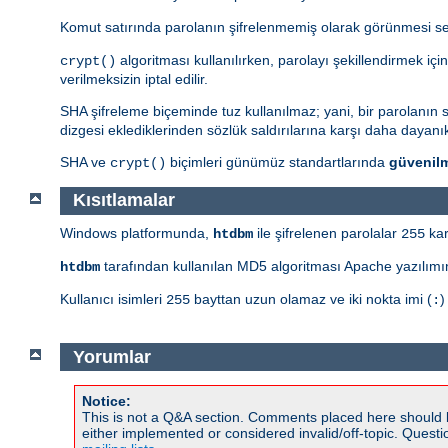
Komut satırında parolanın şifrelenmemiş olarak görünmesi s
algoritması kullanılırken, parolayı şekillendirmek içi
crypt()
verilmeksizin iptal edilir.
SHA şifreleme biçeminde tuz kullanılmaz; yani, bir parolanın sad
dizgesi eklediklerinden sözlük saldırılarına karşı daha dayanıkl
SHA ve
biçimleri günümüz standartlarında
güvenil
crypt()
Kısıtlamalar
Windows platformunda,
ile şifrelenen parolalar
kar
htdbm
255
tarafından kullanılan MD5 algoritması Apache yazılımın
htdbm
Kullanıcı isimleri
bayttan uzun olamaz ve iki nokta imi (
)
255
:
Yorumlar
Notice:
This is not a Q&A section. Comments placed here should 
either implemented or considered invalid/off-topic. Ques