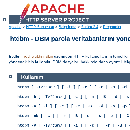
Apache
>
HTTP Sunucusu
>
Belgeleme
>
Sürüm 2.4
>
Programlar
htdbm - DBM parola veritabanlarını yöne
,
üzerinden HTTP kullanıcılarının temel kiml
htdbm
mod_authn_dbm
yönetmek için kullanılır. DBM dosyaları hakkında daha ayrıntılı bil
Kullanım
htdbm
[ -
T
VTtürü
] [ -
i
] [ -
c
] [ -
m
| -
B
| -
d
|
htdbm
-
b
[ -
T
VTtürü
] [ -
c
] [ -
m
| -
B
| -
d
| -
s
htdbm
-
n
[ -
i
] [ -
c
] [ -
m
| -
B
| -
d
| -
s
| -
p
]
htdbm
-
nb
[ -
c
] [ -
m
| -
B
| -
d
| -
s
| -
p
] [ -
C
htdbm
-
v
[ -
T
VTtürü
] [ -
i
] [ -
c
] [ -
m
| -
B
| 