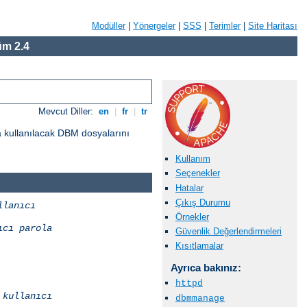
Modüller
|
Yönergeler
|
SSS
|
Terimler
|
Site Haritası
m 2.4
Mevcut Diller:
en
|
fr
|
tr
a kullanılacak DBM dosyalarını
Kullanım
Seçenekler
Hatalar
Çıkış Durumu
llanıcı
Örnekler
ıcı
parola
Güvenlik Değerlendirmeleri
Kısıtlamalar
Ayrıca bakınız:
httpd
kullanıcı
dbmmanage