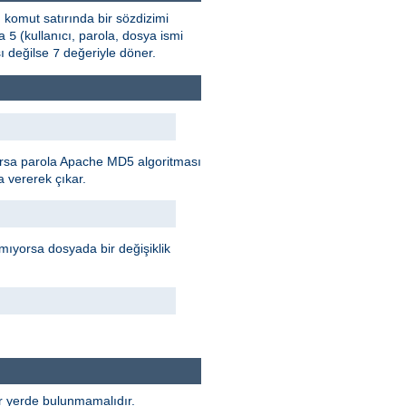
, komut satırında bir sözdizimi
sa
(kullanıcı, parola, dosya ismi
5
ı değilse
değeriyle döner.
7
rılırsa parola Apache MD5 algoritması
 vererek çıkar.
mıyorsa dosyada bir değişiklik
ir yerde bulunmamalıdır.