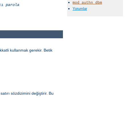
mod_authn_dbm
cı
parola
Yorumlar
katli kullanmak gerekir. Betik
tırı sözdizimini değiştirir. Bu