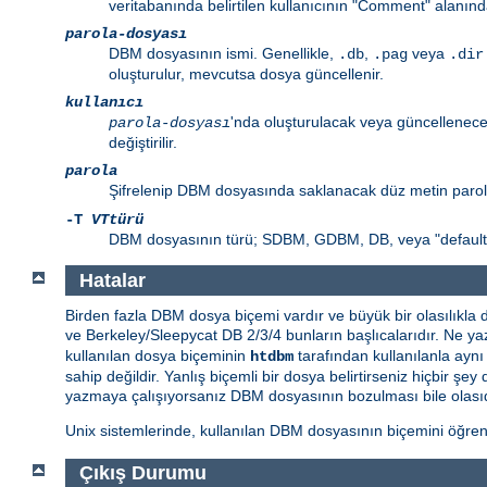
veritabanında belirtilen kullanıcının "Comment" alanınd
parola-dosyası
DBM dosyasının ismi. Genellikle,
,
veya
.db
.pag
.dir
oluşturulur, mevcutsa dosya güncellenir.
kullanıcı
'nda oluşturulacak veya güncellenecek
parola-dosyası
değiştirilir.
parola
Şifrelenip DBM dosyasında saklanacak düz metin paro
-T
VTtürü
DBM dosyasının türü; SDBM, GDBM, DB, veya "default" 
Hatalar
Birden fazla DBM dosya biçemi vardır ve büyük bir olasılıkla
ve Berkeley/Sleepycat DB 2/3/4 bunların başlıcalarıdır. Ne yaz
kullanılan dosya biçeminin
tarafından kullanılanla ayn
htdbm
sahip değildir. Yanlış biçemli bir dosya belirtirseniz hiçbir
yazmaya çalışıyorsanız DBM dosyasının bozulması bile olasıd
Unix sistemlerinde, kullanılan DBM dosyasının biçemini öğre
Çıkış Durumu