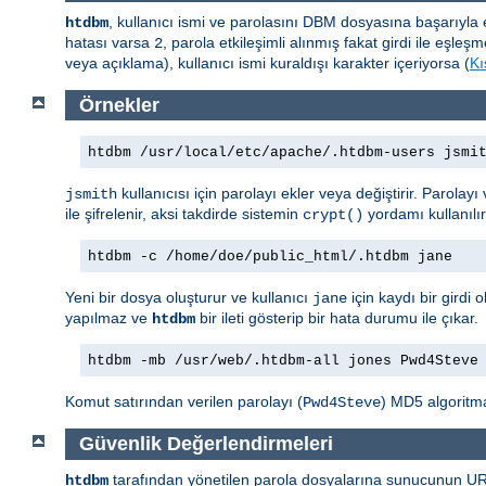
, kullanıcı ismi ve parolasını DBM dosyasına başarıyl
htdbm
hatası varsa
, parola etkileşimli alınmış fakat girdi ile eş
2
veya açıklama), kullanıcı ismi kuraldışı karakter içeriyorsa (
Kı
Örnekler
htdbm /usr/local/etc/apache/.htdbm-users jsmi
kullanıcısı için parolayı ekler veya değiştirir. Parolay
jsmith
ile şifrelenir, aksi takdirde sistemin
yordamı kullanılı
crypt()
htdbm -c /home/doe/public_html/.htdbm jane
Yeni bir dosya oluşturur ve kullanıcı
için kaydı bir gird
jane
yapılmaz ve
bir ileti gösterip bir hata durumu ile çıkar.
htdbm
htdbm -mb /usr/web/.htdbm-all jones Pwd4Steve
Komut satırından verilen parolayı (
) MD5 algoritma
Pwd4Steve
Güvenlik Değerlendirmeleri
tarafından yönetilen parola dosyalarına sunucunun URI 
htdbm