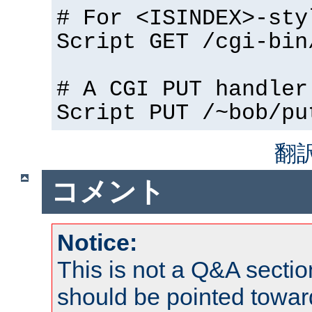
# For <ISINDEX>-sty
Script GET /cgi-bin
# A CGI PUT handler
Script PUT /~bob/pu
翻
コメント
Notice:
This is not a Q&A sect
should be pointed towar