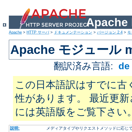
Apach
Apache
>
HTTP サーバ
>
ドキュメンテーション
>
バージョン 2.4
>
モ
Apache モジュール mo
翻訳済み言語:
d
この日本語訳はすでに古
性があります。 最近更
には英語版をご覧下さい
説明:
メディアタイプやリクエストメソッドに応じて 