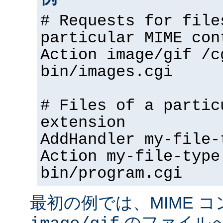
# Requests for file
particular MIME con
Action image/gif /c
bin/images.cgi
# Files of a partic
extension
AddHandler my-file-
Action my-file-type
bin/program.cgi
最初の例では、MIME 
のファイル