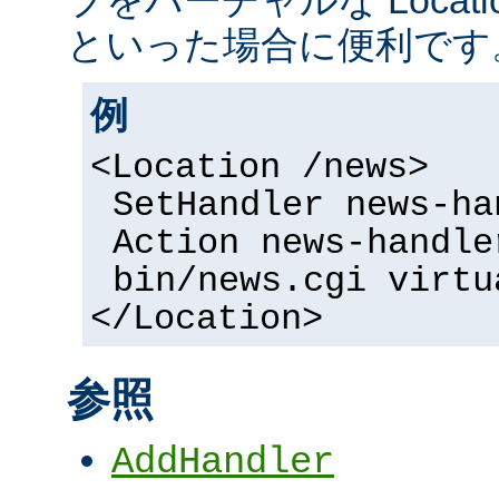
といった場合に便利です
例
<Location /news>
SetHandler news-ha
Action news-handle
bin/news.cgi virtu
</Location>
参照
AddHandler